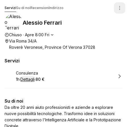
Alessio Ferrari
Servizi
Su di noi
Recensioni
Indirizzo
Alessio Ferrari
Orari di apertura
Chiuso
·
Apre
8:00
Fri
Via Roma 34/A
Roverè Veronese, Province Of Verona 37028
Servizi
Prenota
Consulenza
1h
·
Dettagli
·
80 €
.
Durata
:
.
Prezzo
:
Su di noi
Da oltre 20 anni aiuto professionisti e aziende a esplorare
nuove possibilità tecnologiche. Trasformo idee in soluzioni
concrete attraverso l'Intelligenza Artificiale e la Prototipazione
Digitale.